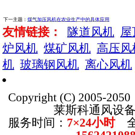
下一主题：
煤气加压风机在农业生产中的具体应用
友情链接：
隧道风机
屋
炉风机
煤矿风机
高压风
机
玻璃钢风机
离心风机
Copyright (C) 2005-205
莱斯科通风设
服务时间：
7×24小时
全