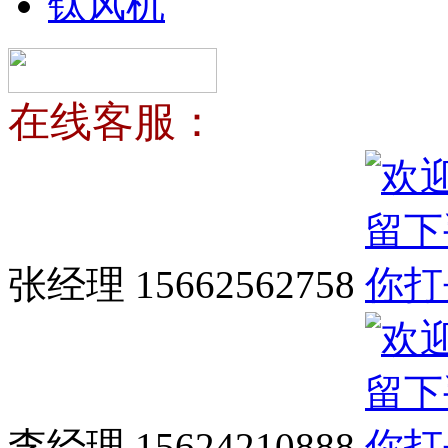
钛风机
在线客服：
张经理 15662562758
李经理 15624210888