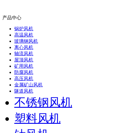
产品中心
锅炉风机
高温风机
玻璃钢风机
离心风机
轴流风机
屋顶风机
矿用风机
防腐风机
高压风机
金属矿山风机
隧道风机
不锈钢风机
塑料风机