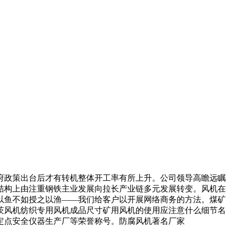
政策出台后才有转机整体开工率有所上升。公司领导高瞻远瞩
结构上由注重钢铁主业发展向拉长产业链多元发展转变。风机在
以鱼不如授之以渔——我们给客户以开展网络商务的方法。煤矿
茨风机纺织专用风机成品尺寸矿用风机的使用应注意什么细节名
定点安全仪器生产厂等荣誉称号。防腐风机著名厂家