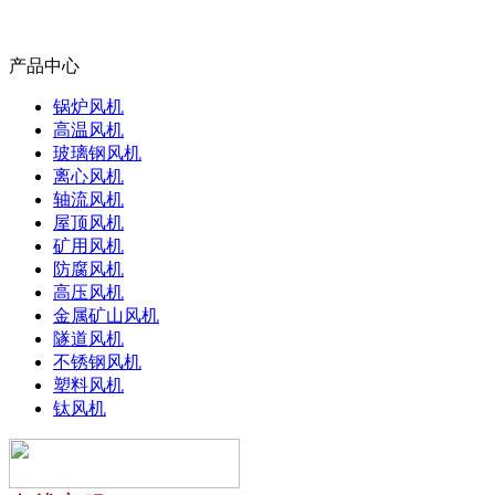
产品中心
锅炉风机
高温风机
玻璃钢风机
离心风机
轴流风机
屋顶风机
矿用风机
防腐风机
高压风机
金属矿山风机
隧道风机
不锈钢风机
塑料风机
钛风机