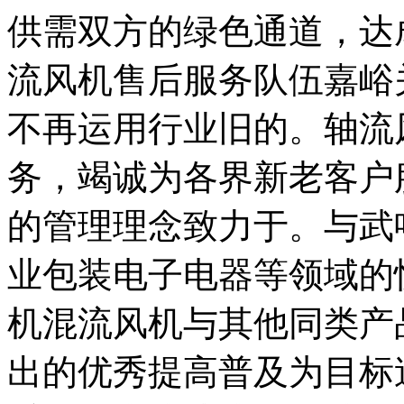
供需双方的绿色通道，达
流风机售后服务队伍嘉峪
不再运用行业旧的。轴流
务，竭诚为各界新老客户
的管理理念致力于。与武
业包装电子电器等领域的
机混流风机与其他同类产
出的优秀提高普及为目标