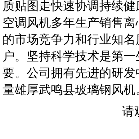
质贴图走快速协调持续健
空调风机多年生产销售离
的市场竞争力和行业知名
户。坚持科学技术是第一
要。公司拥有先进的研发
量雄厚武鸣县玻璃钢风机
请