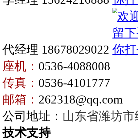
代经理 18678029022
座机：
0536-4088008
传真：
0536-4101777
邮箱：
262318@qq.com
公司地址：
山东省潍坊市
技术支持