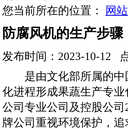
您当前所在的位置：
网站
防腐风机的生产步骤
发布时间：2023-10-12 
是由文化部所属的中国
化进程形成果蔬生产专业
公司专业公司及控股公司
牌公司重视环境保护，追