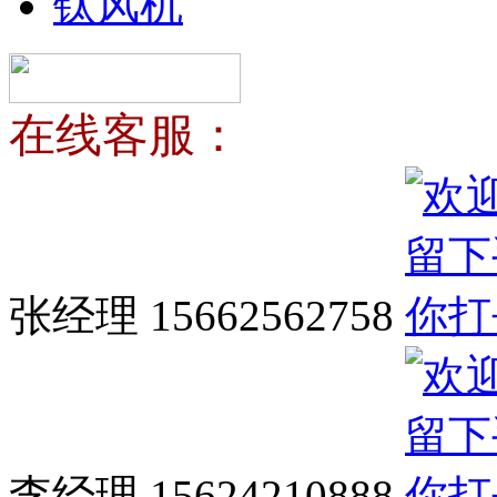
钛风机
在线客服：
张经理 15662562758
李经理 15624210888