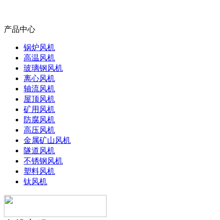
产品中心
锅炉风机
高温风机
玻璃钢风机
离心风机
轴流风机
屋顶风机
矿用风机
防腐风机
高压风机
金属矿山风机
隧道风机
不锈钢风机
塑料风机
钛风机