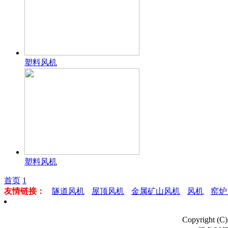
塑料风机
塑料风机
首页
1
友情链接：
隧道风机
屋顶风机
金属矿山风机
风机
窑炉
Copyright (C