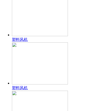
塑料风机
塑料风机