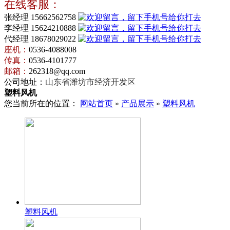
在线客服：
张经理 15662562758
李经理 15624210888
代经理 18678029022
座机：
0536-4088008
传真：
0536-4101777
邮箱：
262318@qq.com
公司地址：
山东省潍坊市经济开发区
塑料风机
您当前所在的位置：
网站首页
»
产品展示
»
塑料风机
塑料风机